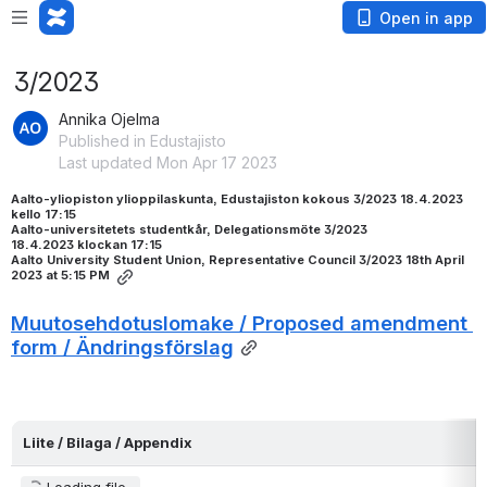
Open in app
3/2023
Annika Ojelma
Published in Edustajisto
Last updated Mon Apr 17 2023
Aalto-yliopiston ylioppilaskunta, Edustajiston kokous 3/2023 18.4.2023 
kello 17:15
Aalto-universitetets studentkår, Delegationsmöte 3
/2023 
18.4.2023
klockan 17:15 
Aalto University Student Union, Representative Council 3/2023 18th April 
2023 at 5:15 PM
Muutosehdotuslomake / Proposed amendment 
form / Ändringsförslag
Liite / Bilaga / Appendix
Loading file...